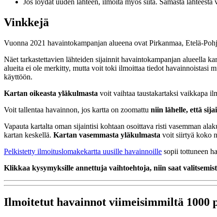
Jos löydät uuden lähteen, ilmoita myös siitä. Samasta lähteestä v
Vinkkejä
Vuonna 2021 havaintokampanjan alueena ovat Pirkanmaa, Etelä-Poh
Näet tarkastettavien lähteiden sijainnit havaintokampanjan alueella kar
alueita ei ole merkitty, mutta voit toki ilmoittaa tiedot havainnoista
käyttöön.
Kartan oikeasta yläkulmasta
voit vaihtaa taustakartaksi vaikkapa 
Voit tallentaa havainnon, jos kartta on zoomattu
niin lähelle, että s
Vapauta kartalta oman sijaintisi kohtaan osoittava risti vasemman alak
kartan keskellä.
Kartan vasemmasta yläkulmasta
voit siirtyä koko n
Pelkistetty ilmoituslomakekartta uusille havainnoille
sopii tottuneen ha
Klikkaa kysymyksille annettuja vaihtoehtoja, niin saat valitsemis
Ilmoitetut havainnot viimeisimmiltä 1000 p