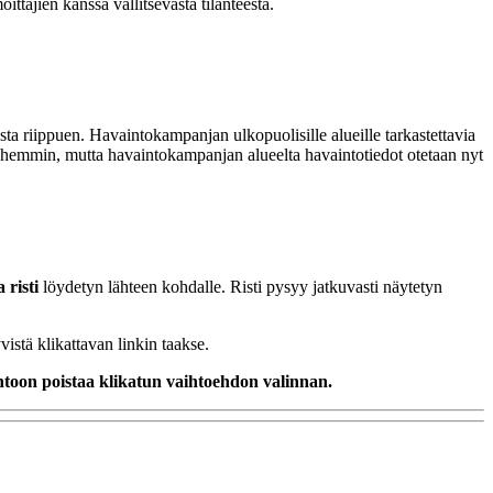
ittajien kanssa vallitsevasta tilanteesta.
sta riippuen. Havaintokampanjan ulkopuolisille alueille tarkastettavia
 myöhemmin, mutta havaintokampanjan alueelta havaintotiedot otetaan nyt
 risti
löydetyn lähteen kohdalle. Risti pysyy jatkuvasti näytetyn
istä klikattavan linkin taakse.
ehtoon poistaa klikatun vaihtoehdon valinnan.