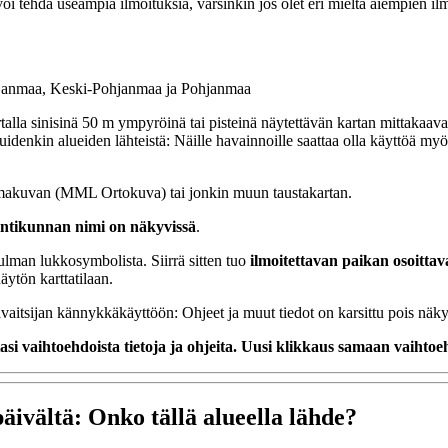
oi tehdä useampia ilmoituksia, varsinkin jos olet eri mieltä aiempien ilmo
janmaa, Keski-Pohjanmaa ja Pohjanmaa
talla sinisinä 50 m ympyröinä tai pisteinä näytettävän kartan mittakaava
si muidenkin alueiden lähteistä: Näille havainnoille saattaa olla käyttöä
ilmakuvan (MML Ortokuva) tai jonkin muun taustakartan.
ijaintikunnan nimi on näkyvissä
.
ulman lukkosymbolista. Siirrä sitten tuo
ilmoitettavan paikan osoittava
äytön karttatilaan.
vaitsijan kännykkäkäyttöön: Ohjeet ja muut tiedot on karsittu pois näkyv
tasi vaihtoehdoista tietoja ja ohjeita. Uusi klikkaus samaan vaihto
äivältä: Onko tällä alueella lähde?