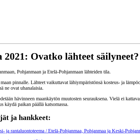
2021: Ovatko lähteet säilyneet?
anmaan, Pohjanmaan ja Etelä-Pohjanmaan lähteiden tila.
maan pinnalle. Lähteet vaikuttavat lähiympäristönsä kosteus- ja lämpöol
nä ne ovat uhanalaisia.
edetään hävinneen maankäytön muutosten seurauksena. Vielä ei kattavasti 
itus käydä paikan päällä katsomassa.
jät ja hankkeet:
si- ja rantaluontoteema / Etelä-Pohjanmaa, Pohjanmaa ja Keski-Pohja