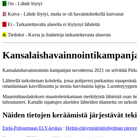
1:
On - Lähde löytyi
2:
Kuiva - Lähde löytyi, mutta se oli havaintohetkellä kuivunut
3:
Ei - Tarkastettavalta alueelta ei löytynyt lähdettä
4:
Tiedoksi - Kuvia ja lisätietoja tarkastettavasta alueesta
Kansalaishavainnointikampanja 
Kansalaishavainnoinnin kampanjan tavoitteena 2021 on selvittää Pirk
Lähteellä tarkoitetaan kohdetta, jossa pohjavesi purkautuu maaperästä 
omanlaistaan kasvillisuutta ja monia harvinaisia lajeja. Luontotyyppei
Maanmittauslaitoksen maastotietokantaan merkityistä lähteistä osan ti
tuhoutuneet. Kartalle rajattujen alueiden lähteiden tilannetta on tarko
Näiden tietojen keräämistä järjestävät teki
Etelä-Pohjanmaan ELY-keskus
:
Helmi-elinympäristöohjelman pienve