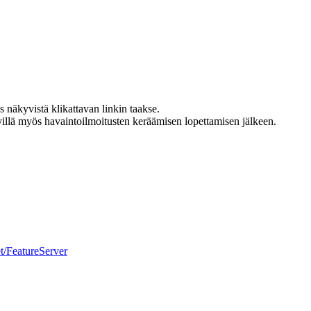
s näkyvistä klikattavan linkin taakse.
villä myös havaintoilmoitusten keräämisen lopettamisen jälkeen.
et/FeatureServer