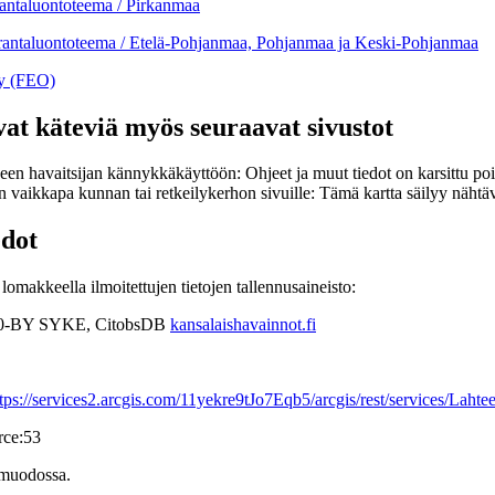
rantaluontoteema / Pirkanmaa
 rantaluontoteema / Etelä-Pohjanmaa, Pohjanmaa ja Keski-Pohjanmaa
ry (FEO)
at käteviä myös seuraavat sivustot
neen havaitsijan kännykkäkäyttöön: Ohjeet ja muut tiedot on karsittu poi
n vaikkapa kunnan tai retkeilykerhon sivuille: Tämä kartta säilyy nähtä
edot
 lomakkeella ilmoitettujen tietojen tallennusaineisto:
0-BY SYKE, CitobsDB
kansalaishavainnot.fi
tps://services2.arcgis.com/11yekre9tJo7Eqb5/arcgis/rest/services/Lahte
rce:53
muodossa.