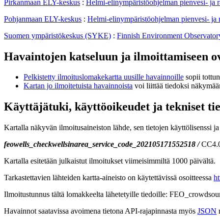
Pirkanmaan ELY-keskus
:
Helmi-elinympäristöohjelman pienvesi- ja 
Pohjanmaan ELY-keskus
:
Helmi-elinympäristöohjelman pienvesi- ja
Suomen ympäristökeskus (SYKE)
:
Finnish Environment Observato
Havaintojen katseluun ja ilmoittamiseen ov
Pelkistetty ilmoituslomakekartta uusille havainnoille
sopii tottu
Kartan jo ilmoitetuista havainnoista
voi liittää tiedoksi näkymää
Käyttäjätuki, käyttöoikeudet ja tekniset ti
Kartalla näkyvän ilmoitusaineiston lähde, sen tietojen käyttölisenssi ja
feowells_checkwellsinarea_service_code_202105171552518 /
CC4.
Kartalla esitetään julkaistut ilmoitukset viimeisimmiltä 1000 päivältä.
Tarkastettavien lähteiden kartta-aineisto on käytettävissä osoitteessa
ht
Ilmoitustunnus tältä lomakkeelta lähetetyille tiedoille: FEO_crowdsou
Havainnot saatavissa avoimena tietona API-rajapinnasta myös
JSON