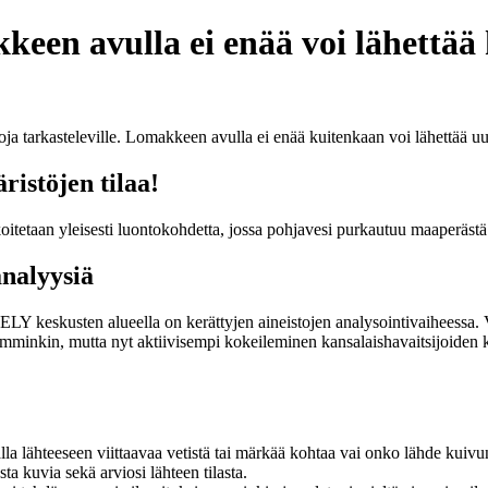
een avulla ei enää voi lähettää 
ja tarkasteleville. Lomakkeen avulla ei enää kuitenkaan voi lähettää uu
ristöjen tilaa!
koitetaan yleisesti luontokohdetta, jossa pohjavesi purkautuu maaperäst
analyysiä
keskusten alueella on kerättyjen aineistojen analysointivaiheessa. Vo
kin, mutta nyt aktiivisempi kokeileminen kansalaishavaitsijoiden kans
la lähteeseen viittaavaa vetistä tai märkää kohtaa vai onko lähde kuivun
sta kuvia sekä arviosi lähteen tilasta.