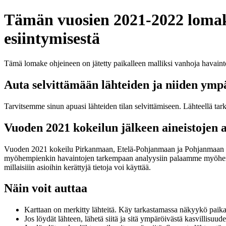
Tämän vuosien 2021-2022 lomakk
esiintymisestä
Tämä lomake ohjeineen on jätetty paikalleen malliksi vanhoja havainto
Auta selvittämään lähteiden ja niiden ympä
Tarvitsemme sinun apuasi lähteiden tilan selvittämiseen. Lähteellä tar
Vuoden 2021 kokeilun jälkeen aineistojen 
Vuoden 2021 kokeilu Pirkanmaan, Etelä-Pohjanmaan ja Pohjanmaan ELY 
myöhempienkin havaintojen tarkempaan analyysiin palaamme myöhemmin
millaisiiin asioihin kerättyjä tietoja voi käyttää.
Näin voit auttaa
Karttaan on merkitty lähteitä. Käy tarkastamassa näkyykö paikal
Jos löydät lähteen, lähetä siitä ja sitä ympäröivästä kasvillisuude